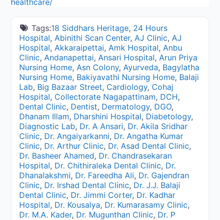
healthcare/
Tags:
18 Siddhars Heritage
,
24 Hours
Hospital
,
Abinithi Scan Center
,
AJ Clinic
,
AJ
Hospital
,
Akkaraipettai
,
Amk Hospital
,
Anbu
Clinic
,
Andanapettai
,
Ansari Hospital
,
Arun Priya
Nursing Home
,
Asn Colony
,
Ayurveda
,
Bagylatha
Nursing Home
,
Bakiyavathi Nursing Home
,
Balaji
Lab
,
Big Bazaar Street
,
Cardiology
,
Cohaj
Hospital
,
Collectorate Nagapattinam
,
DCH
,
Dental Clinic
,
Dentist
,
Dermatology
,
DGO
,
Dhanam Illam
,
Dharshini Hospital
,
Diabetology
,
Diagnostic Lab
,
Dr. A Ansari
,
Dr. Akila Sridhar
Clinic
,
Dr. Angaiyarkanni
,
Dr. Angatha Kumar
Clinic
,
Dr. Arthur Clinic
,
Dr. Asad Dental Clinic
,
Dr. Basheer Ahamed
,
Dr. Chandrasekaran
Hospital
,
Dr. Chithiraleka Dental Clinic
,
Dr.
Dhanalakshmi
,
Dr. Fareedha Ali
,
Dr. Gajendran
Clinic
,
Dr. Irshad Dental Clinic
,
Dr. J.J. Balaji
Dental Clinic
,
Dr. Jimmi Corter
,
Dr. Kadhar
Hospital
,
Dr. Kousalya
,
Dr. Kumarasamy Clinic
,
Dr. M.A. Kader
,
Dr. Mugunthan Clinic
,
Dr. P