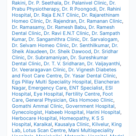
Rakini
,
Dr. P. Seethala
,
Dr. Palanivel Clinic
,
Dr.
Prabu Physiotherapy
,
Dr. R Poongodi
,
Dr. Rahini
Hospital
,
Dr. Raja E.N.T Clinic
,
Dr. Rajarethinam
Homeo Clinic
,
Dr. Rajendran
,
Dr. Ramanan Clinic
,
Dr. Ramasamy
,
Dr. Ramesh Babu
,
Dr. Ramesh
Dental Clinic
,
Dr. Ravi E.N.T Clinic
,
Dr. Sampath
Kumar
,
Dr. Sangamithra Clinic
,
Dr. Sarvalogam
,
Dr. Selvam Homeo Clinic
,
Dr. Senthilkumar
,
Dr.
Sheik Alaudeen
,
Dr. Sheik Dawood
,
Dr. Sridhar
Clinic
,
Dr. Subramaniyan
,
Dr. Sureshkumar
Dental Clinic
,
Dr. T. V. Sridharan
,
Dr. Vaijayanthi
,
Dr. Veeraragavan Clinic
,
Dr. Vignesh Diabetes
and Foot Care Centre
,
Dr. Yasar Dental Clinic
,
Egs Pillay Multi Speciality Hospital
,
Elancheran
Nagar
,
Emergency Care
,
ENT Specialist
,
ESI
Hospital
,
Eye Hospital
,
Fertility Centre
,
Foot
Care
,
General Physician
,
Gks Homoeo Clinic
,
Gomathi Ammal Clinic
,
Government Hospital
,
Gynecologist
,
Habeeb Hospital
,
Harini Hospital
,
Herbocare Hospital
,
Homeopathy
,
K S S
Hospital
,
Karaikal
,
Kausalya Clinic
,
Kilvelur
,
King
Lab
,
Lotus Scan Centre
,
Mani Multispeciality