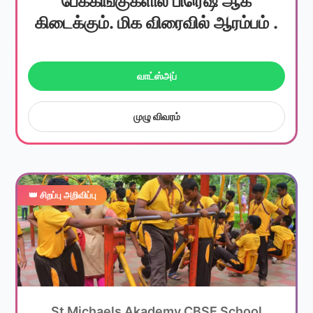
பேக்கிங்குகளில் பிரெஷ் ஆக
கிடைக்கும். மிக விரைவில் ஆரம்பம் .
வாட்ஸ்அப்
முழு விவரம்
👑 சிறப்பு அறிவிப்பு
St Michaels Akademy CBSE School