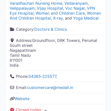
Varadhachari Nursing Home
,
Vedaranyam
,
Velippalayam
,
Vijay Hospital
,
Voc Nagar
,
VPN
Eye Hospital
,
Women and Children Care
,
Women
And Children Hospital
,
X-ray
, and
Yoga Medical
Category:
Doctors & Clinics
Address:
Groundfloor, GRK Towers, Perumal
South street
Nagapattinam
Tamil Nadu
611001
India
Phone:
04365-225577,
Email:
customercare@medall.in
Website
Closed today
: