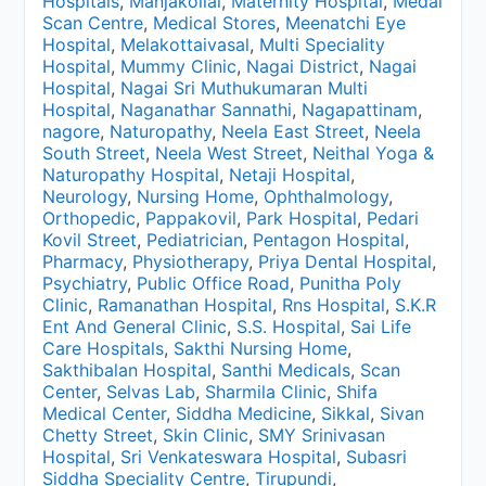
Hospitals
,
Manjakollai
,
Maternity Hospital
,
Medal
Scan Centre
,
Medical Stores
,
Meenatchi Eye
Hospital
,
Melakottaivasal
,
Multi Speciality
Hospital
,
Mummy Clinic
,
Nagai District
,
Nagai
Hospital
,
Nagai Sri Muthukumaran Multi
Hospital
,
Naganathar Sannathi
,
Nagapattinam
,
nagore
,
Naturopathy
,
Neela East Street
,
Neela
South Street
,
Neela West Street
,
Neithal Yoga &
Naturopathy Hospital
,
Netaji Hospital
,
Neurology
,
Nursing Home
,
Ophthalmology
,
Orthopedic
,
Pappakovil
,
Park Hospital
,
Pedari
Kovil Street
,
Pediatrician
,
Pentagon Hospital
,
Pharmacy
,
Physiotherapy
,
Priya Dental Hospital
,
Psychiatry
,
Public Office Road
,
Punitha Poly
Clinic
,
Ramanathan Hospital
,
Rns Hospital
,
S.K.R
Ent And General Clinic
,
S.S. Hospital
,
Sai Life
Care Hospitals
,
Sakthi Nursing Home
,
Sakthibalan Hospital
,
Santhi Medicals
,
Scan
Center
,
Selvas Lab
,
Sharmila Clinic
,
Shifa
Medical Center
,
Siddha Medicine
,
Sikkal
,
Sivan
Chetty Street
,
Skin Clinic
,
SMY Srinivasan
Hospital
,
Sri Venkateswara Hospital
,
Subasri
Siddha Speciality Centre
,
Tirupundi
,