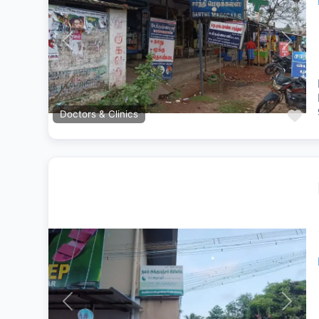
Previous
Next
Fa
Doctors & Clinics
Previous
Next