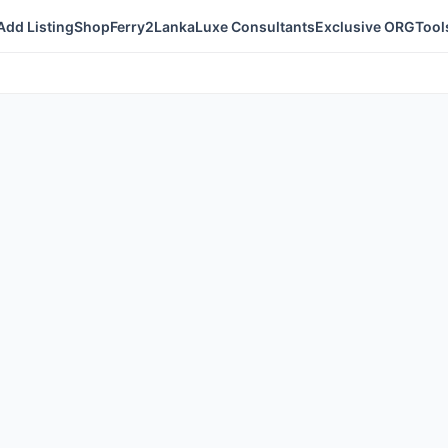
Add Listing
Shop
Ferry2Lanka
Luxe Consultants
Exclusive ORG
Tool