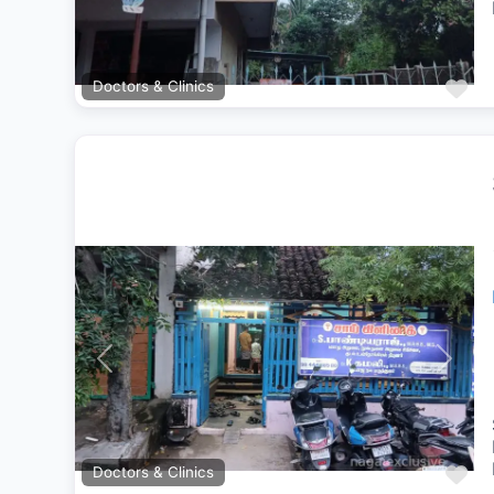
Fa
Doctors & Clinics
Previous
Next
Fa
Doctors & Clinics