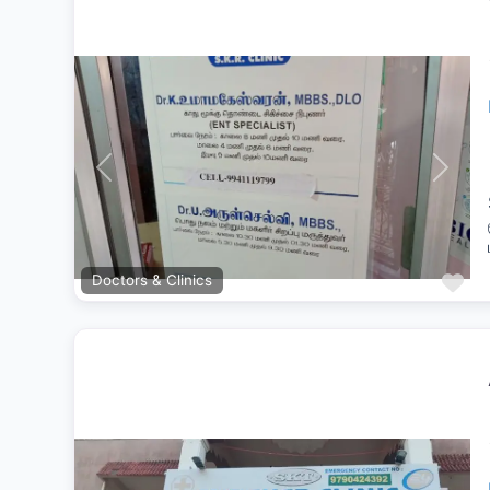
Previous
Next
Fa
Doctors & Clinics