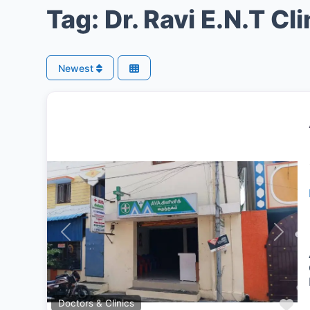
Tag: Dr. Ravi E.N.T Cli
Newest
Previous
Next
Fa
Doctors & Clinics