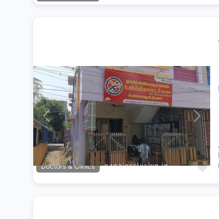
Previous
Next
Fa
Doctors & Clinics