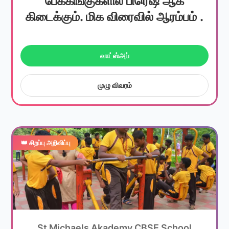
பேக்கிங்குகளில் பிரெஷ் ஆக
கிடைக்கும். மிக விரைவில் ஆரம்பம் .
வாட்ஸ்அப்
முழு விவரம்
👑 சிறப்பு அறிவிப்பு
St Michaels Akademy CBSE School