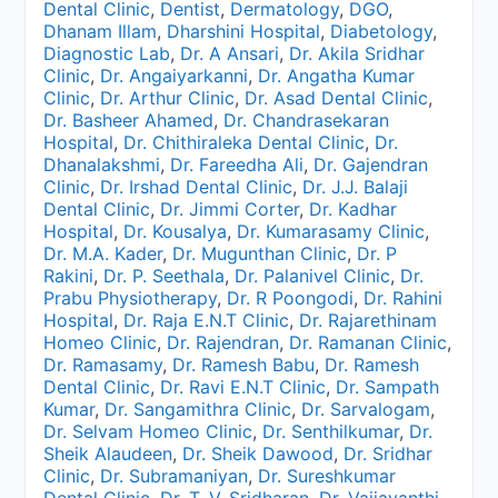
Dental Clinic
,
Dentist
,
Dermatology
,
DGO
,
Dhanam Illam
,
Dharshini Hospital
,
Diabetology
,
Diagnostic Lab
,
Dr. A Ansari
,
Dr. Akila Sridhar
Clinic
,
Dr. Angaiyarkanni
,
Dr. Angatha Kumar
Clinic
,
Dr. Arthur Clinic
,
Dr. Asad Dental Clinic
,
Dr. Basheer Ahamed
,
Dr. Chandrasekaran
Hospital
,
Dr. Chithiraleka Dental Clinic
,
Dr.
Dhanalakshmi
,
Dr. Fareedha Ali
,
Dr. Gajendran
Clinic
,
Dr. Irshad Dental Clinic
,
Dr. J.J. Balaji
Dental Clinic
,
Dr. Jimmi Corter
,
Dr. Kadhar
Hospital
,
Dr. Kousalya
,
Dr. Kumarasamy Clinic
,
Dr. M.A. Kader
,
Dr. Mugunthan Clinic
,
Dr. P
Rakini
,
Dr. P. Seethala
,
Dr. Palanivel Clinic
,
Dr.
Prabu Physiotherapy
,
Dr. R Poongodi
,
Dr. Rahini
Hospital
,
Dr. Raja E.N.T Clinic
,
Dr. Rajarethinam
Homeo Clinic
,
Dr. Rajendran
,
Dr. Ramanan Clinic
,
Dr. Ramasamy
,
Dr. Ramesh Babu
,
Dr. Ramesh
Dental Clinic
,
Dr. Ravi E.N.T Clinic
,
Dr. Sampath
Kumar
,
Dr. Sangamithra Clinic
,
Dr. Sarvalogam
,
Dr. Selvam Homeo Clinic
,
Dr. Senthilkumar
,
Dr.
Sheik Alaudeen
,
Dr. Sheik Dawood
,
Dr. Sridhar
Clinic
,
Dr. Subramaniyan
,
Dr. Sureshkumar