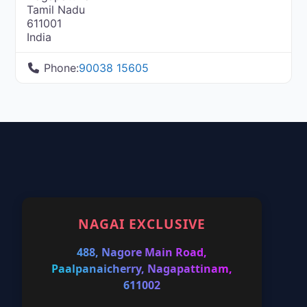
Tamil Nadu
611001
India
Phone:
90038 15605
NAGAI EXCLUSIVE
488, Nagore Main Road,
Paalpanaicherry, Nagapattinam,
611002