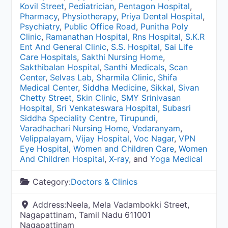
Kovil Street
,
Pediatrician
,
Pentagon Hospital
,
Pharmacy
,
Physiotherapy
,
Priya Dental Hospital
,
Psychiatry
,
Public Office Road
,
Punitha Poly
Clinic
,
Ramanathan Hospital
,
Rns Hospital
,
S.K.R
Ent And General Clinic
,
S.S. Hospital
,
Sai Life
Care Hospitals
,
Sakthi Nursing Home
,
Sakthibalan Hospital
,
Santhi Medicals
,
Scan
Center
,
Selvas Lab
,
Sharmila Clinic
,
Shifa
Medical Center
,
Siddha Medicine
,
Sikkal
,
Sivan
Chetty Street
,
Skin Clinic
,
SMY Srinivasan
Hospital
,
Sri Venkateswara Hospital
,
Subasri
Siddha Speciality Centre
,
Tirupundi
,
Varadhachari Nursing Home
,
Vedaranyam
,
Velippalayam
,
Vijay Hospital
,
Voc Nagar
,
VPN
Eye Hospital
,
Women and Children Care
,
Women
And Children Hospital
,
X-ray
, and
Yoga Medical
Category:
Doctors & Clinics
Address:
Neela, Mela Vadambokki Street,
Nagapattinam, Tamil Nadu 611001
Nagapattinam