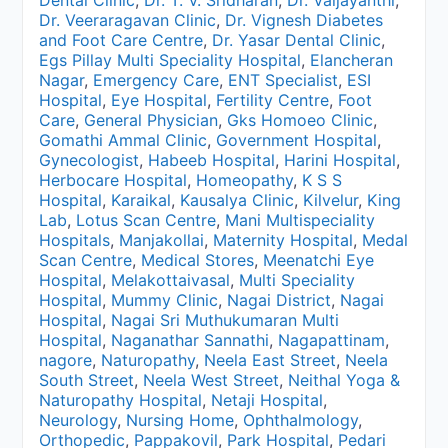
Dental Clinic
,
Dr. T. V. Sridharan
,
Dr. Vaijayanthi
,
Dr. Veeraragavan Clinic
,
Dr. Vignesh Diabetes
and Foot Care Centre
,
Dr. Yasar Dental Clinic
,
Egs Pillay Multi Speciality Hospital
,
Elancheran
Nagar
,
Emergency Care
,
ENT Specialist
,
ESI
Hospital
,
Eye Hospital
,
Fertility Centre
,
Foot
Care
,
General Physician
,
Gks Homoeo Clinic
,
Gomathi Ammal Clinic
,
Government Hospital
,
Gynecologist
,
Habeeb Hospital
,
Harini Hospital
,
Herbocare Hospital
,
Homeopathy
,
K S S
Hospital
,
Karaikal
,
Kausalya Clinic
,
Kilvelur
,
King
Lab
,
Lotus Scan Centre
,
Mani Multispeciality
Hospitals
,
Manjakollai
,
Maternity Hospital
,
Medal
Scan Centre
,
Medical Stores
,
Meenatchi Eye
Hospital
,
Melakottaivasal
,
Multi Speciality
Hospital
,
Mummy Clinic
,
Nagai District
,
Nagai
Hospital
,
Nagai Sri Muthukumaran Multi
Hospital
,
Naganathar Sannathi
,
Nagapattinam
,
nagore
,
Naturopathy
,
Neela East Street
,
Neela
South Street
,
Neela West Street
,
Neithal Yoga &
Naturopathy Hospital
,
Netaji Hospital
,
Neurology
,
Nursing Home
,
Ophthalmology
,
Orthopedic
,
Pappakovil
,
Park Hospital
,
Pedari