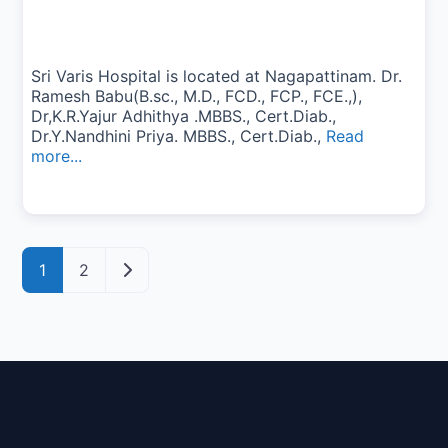
Sri Varis Hospital is located at Nagapattinam. Dr.
Ramesh Babu(B.sc., M.D., FCD., FCP., FCE.,),
Dr,K.R.Yajur Adhithya .MBBS., Cert.Diab.,
Dr.Y.Nandhini Priya. MBBS., Cert.Diab.,
Read
more...
Posts navigation
Older posts
1
2