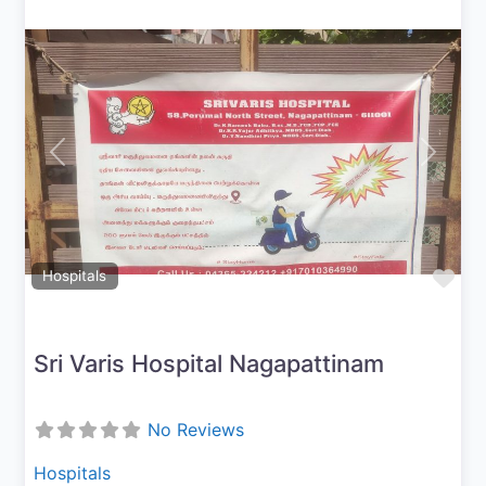
Previous
Next
Fav
Hospitals
Sri Varis Hospital Nagapattinam
No Reviews
Hospitals