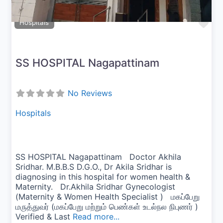
Fav
Hospitals
SS HOSPITAL Nagapattinam
No Reviews
Hospitals
SS HOSPITAL Nagapattinam Doctor Akhila
Sridhar. M.B.B.S D.G.O., Dr Akila Sridhar is
diagnosing in this hospital for women health &
Maternity. Dr.Akhila Sridhar Gynecologist
(Maternity & Women Health Specialist ) மகப்பேறு
மருத்துவர் (மகப்பேறு மற்றும் பெண்கள் உடல்நல நிபுணர் )
Verified & Last
Read more...