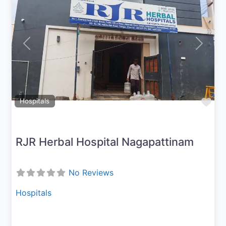
Previous
Next
Fav
Hospitals
RJR Herbal Hospital Nagapattinam
No Reviews
Hospitals