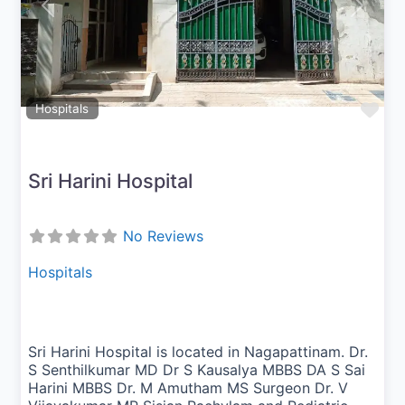
Previous
Next
Fav
Hospitals
Sri Harini Hospital
No Reviews
Hospitals
Sri Harini Hospital is located in Nagapattinam. Dr.
S Senthilkumar MD Dr S Kausalya MBBS DA S Sai
Harini MBBS Dr. M Amutham MS Surgeon Dr. V