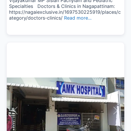
Vijayakumar MP Sisian Pachylam and Pediatric
Specialties Doctors & Clinics in Nagapattinam:
https://nagaiexclusive.in/1697530225919/places/c
ategory/doctors-clinics/
Read more...
Previous
Next