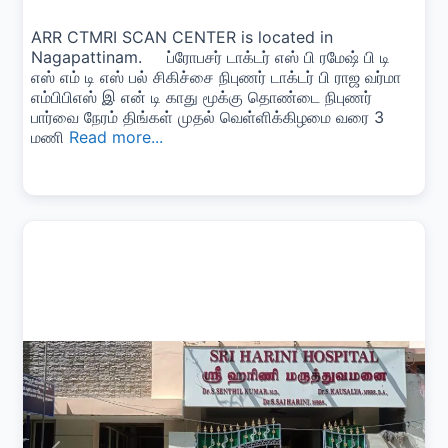
ARR CTMRI SCAN CENTER is located in
Nagapattinam. ப்ரோபசர் டாக்டர் எஸ் பி ரமேஷ் பி டி
எஸ் எம் டி எஸ் பல் சிகிச்சை நிபுணர் டாக்டர் பி ராஜ வர்மா
எம்பிபிஎஸ் இ என் டி காது மூக்கு தொண்டை நிபுணர்
பார்வை நேரம் திங்கள் முதல் வெள்ளிக்கிழமை வரை 3
மணி
Read more...