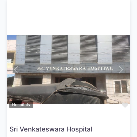
Previous
Next
Fav
Hospitals
Sri Venkateswara Hospital