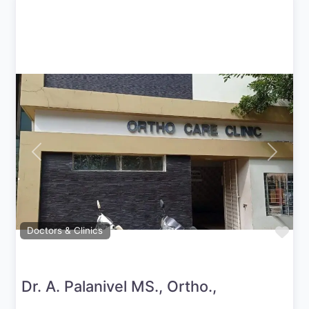
Previous
Next
Fav
Doctors & Clinics
Dr. A. Palanivel MS., Ortho.,