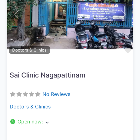
Previous
Next
Fav
Doctors & Clinics
Sai Clinic Nagapattinam
No Reviews
Doctors & Clinics
Open now
: