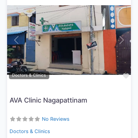
Previous
Next
Fav
Doctors & Clinics
AVA Clinic Nagapattinam
No Reviews
Doctors & Clinics