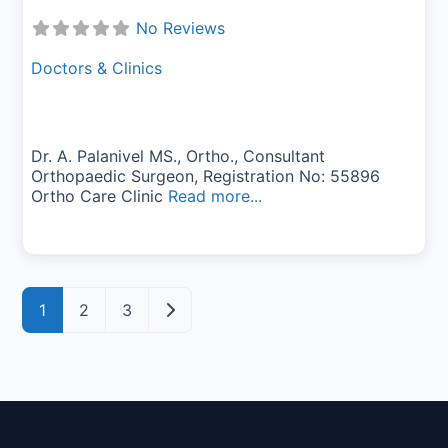
No Reviews
Doctors & Clinics
Dr. A. Palanivel MS., Ortho., Consultant
Orthopaedic Surgeon, Registration No: 55896
Ortho Care Clinic
Read more...
Posts navigation
Older posts
1
2
3