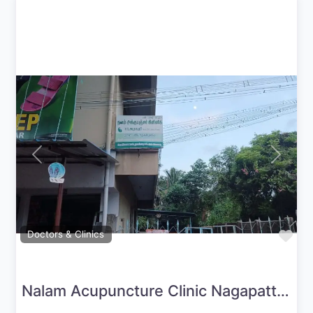
Previous
Next
Fav
Doctors & Clinics
Nalam Acupuncture Clinic Nagapattinam