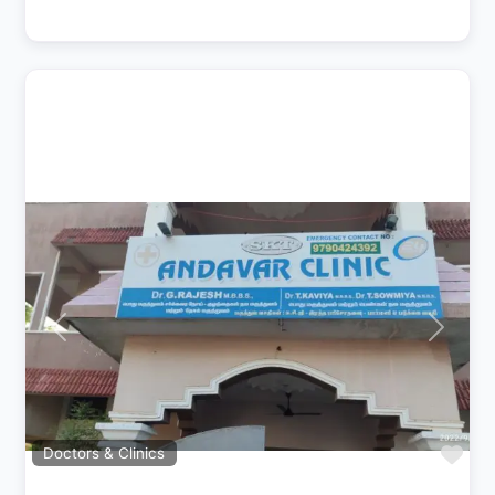
Previous
Next
Fav
Doctors & Clinics