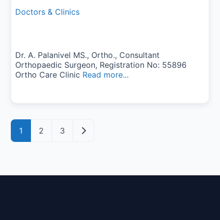
Doctors & Clinics
Dr. A. Palanivel MS., Ortho., Consultant
Orthopaedic Surgeon, Registration No: 55896
Ortho Care Clinic
Read more...
Posts navigation
Older posts
1
2
3