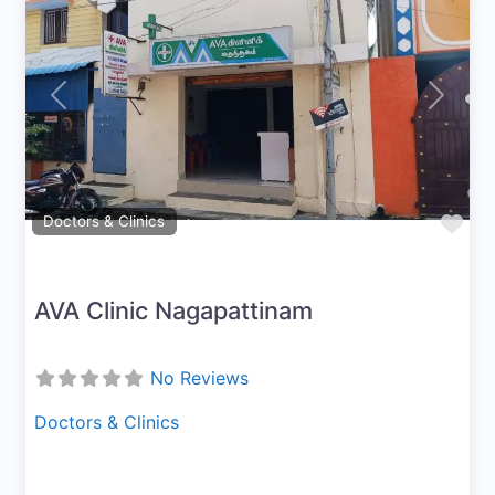
Previous
Next
Fav
Doctors & Clinics
AVA Clinic Nagapattinam
No Reviews
Doctors & Clinics