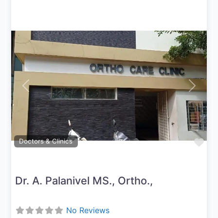
Previous
Next
Fav
Doctors & Clinics
Dr. A. Palanivel MS., Ortho.,
No Reviews