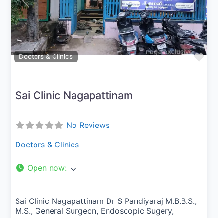
Previous
Next
Fav
Doctors & Clinics
Sai Clinic Nagapattinam
No Reviews
Doctors & Clinics
Open now
:
Sai Clinic Nagapattinam Dr S Pandiyaraj M.B.B.S.,
M.S., General Surgeon, Endoscopic Sugery,