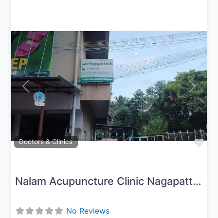
Previous
Next
Fav
Doctors & Clinics
Nalam Acupuncture Clinic Nagapattinam
No Reviews