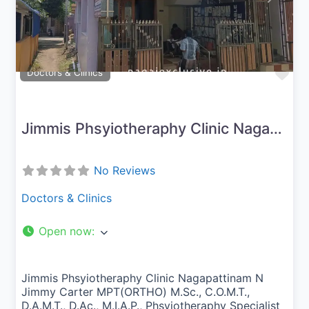
Fav
Doctors & Clinics
Jimmis Phsyiotheraphy Clinic Nagapattinam
No Reviews
Doctors & Clinics
Open now
:
Jimmis Phsyiotheraphy Clinic Nagapattinam N
Jimmy Carter MPT(ORTHO) M.Sc., C.O.M.T.,
D.A.M.T., D.Ac., M.I.A.P., Phsyiotheraphy Specialist