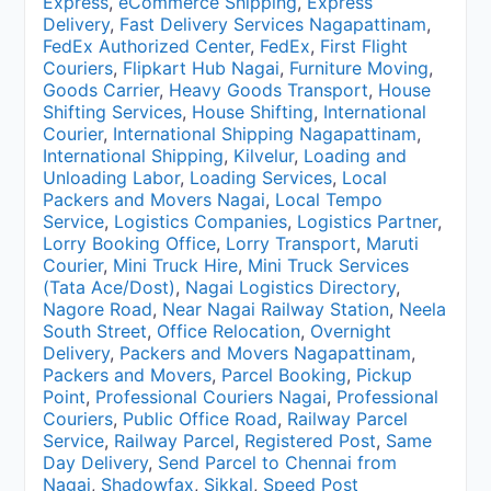
Express
,
eCommerce Shipping
,
Express
Delivery
,
Fast Delivery Services Nagapattinam
,
FedEx Authorized Center
,
FedEx
,
First Flight
Couriers
,
Flipkart Hub Nagai
,
Furniture Moving
,
Goods Carrier
,
Heavy Goods Transport
,
House
Shifting Services
,
House Shifting
,
International
Courier
,
International Shipping Nagapattinam
,
International Shipping
,
Kilvelur
,
Loading and
Unloading Labor
,
Loading Services
,
Local
Packers and Movers Nagai
,
Local Tempo
Service
,
Logistics Companies
,
Logistics Partner
,
Lorry Booking Office
,
Lorry Transport
,
Maruti
Courier
,
Mini Truck Hire
,
Mini Truck Services
(Tata Ace/Dost)
,
Nagai Logistics Directory
,
Nagore Road
,
Near Nagai Railway Station
,
Neela
South Street
,
Office Relocation
,
Overnight
Delivery
,
Packers and Movers Nagapattinam
,
Packers and Movers
,
Parcel Booking
,
Pickup
Point
,
Professional Couriers Nagai
,
Professional
Couriers
,
Public Office Road
,
Railway Parcel
Service
,
Railway Parcel
,
Registered Post
,
Same
Day Delivery
,
Send Parcel to Chennai from
Nagai
,
Shadowfax
,
Sikkal
,
Speed Post