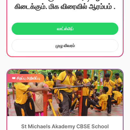
கிடைக்கும். மிக விரைவில் ஆரம்பம் .
வாட்ஸ்அப்
முழு விவரம்
👑 சிறப்பு அறிவிப்பு
St Michaels Akademy CBSE School