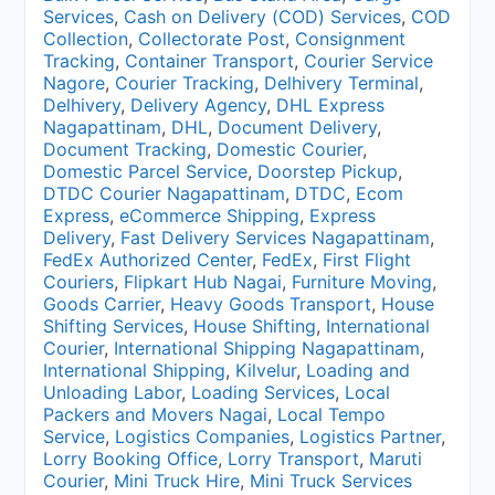
Services
,
Cash on Delivery (COD) Services
,
COD
Collection
,
Collectorate Post
,
Consignment
Tracking
,
Container Transport
,
Courier Service
Nagore
,
Courier Tracking
,
Delhivery Terminal
,
Delhivery
,
Delivery Agency
,
DHL Express
Nagapattinam
,
DHL
,
Document Delivery
,
Document Tracking
,
Domestic Courier
,
Domestic Parcel Service
,
Doorstep Pickup
,
DTDC Courier Nagapattinam
,
DTDC
,
Ecom
Express
,
eCommerce Shipping
,
Express
Delivery
,
Fast Delivery Services Nagapattinam
,
FedEx Authorized Center
,
FedEx
,
First Flight
Couriers
,
Flipkart Hub Nagai
,
Furniture Moving
,
Goods Carrier
,
Heavy Goods Transport
,
House
Shifting Services
,
House Shifting
,
International
Courier
,
International Shipping Nagapattinam
,
International Shipping
,
Kilvelur
,
Loading and
Unloading Labor
,
Loading Services
,
Local
Packers and Movers Nagai
,
Local Tempo
Service
,
Logistics Companies
,
Logistics Partner
,
Lorry Booking Office
,
Lorry Transport
,
Maruti
Courier
,
Mini Truck Hire
,
Mini Truck Services