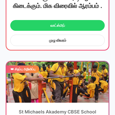
கிடைக்கும். மிக விரைவில் ஆரம்பம் .
வாட்ஸ்அப்
முழு விவரம்
👑 சிறப்பு அறிவிப்பு
St Michaels Akademy CBSE School