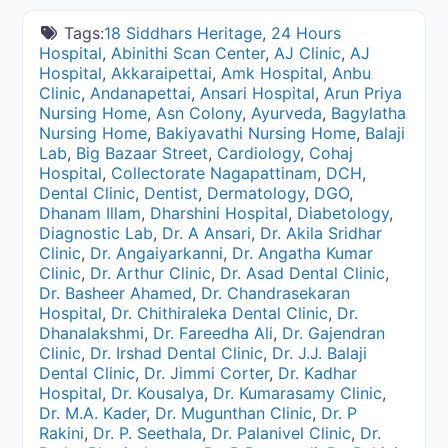
Tags:
18 Siddhars Heritage
,
24 Hours
Hospital
,
Abinithi Scan Center
,
AJ Clinic
,
AJ
Hospital
,
Akkaraipettai
,
Amk Hospital
,
Anbu
Clinic
,
Andanapettai
,
Ansari Hospital
,
Arun Priya
Nursing Home
,
Asn Colony
,
Ayurveda
,
Bagylatha
Nursing Home
,
Bakiyavathi Nursing Home
,
Balaji
Lab
,
Big Bazaar Street
,
Cardiology
,
Cohaj
Hospital
,
Collectorate Nagapattinam
,
DCH
,
Dental Clinic
,
Dentist
,
Dermatology
,
DGO
,
Dhanam Illam
,
Dharshini Hospital
,
Diabetology
,
Diagnostic Lab
,
Dr. A Ansari
,
Dr. Akila Sridhar
Clinic
,
Dr. Angaiyarkanni
,
Dr. Angatha Kumar
Clinic
,
Dr. Arthur Clinic
,
Dr. Asad Dental Clinic
,
Dr. Basheer Ahamed
,
Dr. Chandrasekaran
Hospital
,
Dr. Chithiraleka Dental Clinic
,
Dr.
Dhanalakshmi
,
Dr. Fareedha Ali
,
Dr. Gajendran
Clinic
,
Dr. Irshad Dental Clinic
,
Dr. J.J. Balaji
Dental Clinic
,
Dr. Jimmi Corter
,
Dr. Kadhar
Hospital
,
Dr. Kousalya
,
Dr. Kumarasamy Clinic
,
Dr. M.A. Kader
,
Dr. Mugunthan Clinic
,
Dr. P
Rakini
,
Dr. P. Seethala
,
Dr. Palanivel Clinic
,
Dr.