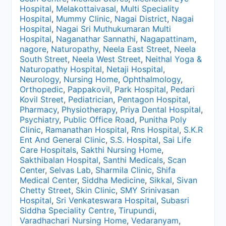
Hospital
,
Melakottaivasal
,
Multi Speciality
Hospital
,
Mummy Clinic
,
Nagai District
,
Nagai
Hospital
,
Nagai Sri Muthukumaran Multi
Hospital
,
Naganathar Sannathi
,
Nagapattinam
,
nagore
,
Naturopathy
,
Neela East Street
,
Neela
South Street
,
Neela West Street
,
Neithal Yoga &
Naturopathy Hospital
,
Netaji Hospital
,
Neurology
,
Nursing Home
,
Ophthalmology
,
Orthopedic
,
Pappakovil
,
Park Hospital
,
Pedari
Kovil Street
,
Pediatrician
,
Pentagon Hospital
,
Pharmacy
,
Physiotherapy
,
Priya Dental Hospital
,
Psychiatry
,
Public Office Road
,
Punitha Poly
Clinic
,
Ramanathan Hospital
,
Rns Hospital
,
S.K.R
Ent And General Clinic
,
S.S. Hospital
,
Sai Life
Care Hospitals
,
Sakthi Nursing Home
,
Sakthibalan Hospital
,
Santhi Medicals
,
Scan
Center
,
Selvas Lab
,
Sharmila Clinic
,
Shifa
Medical Center
,
Siddha Medicine
,
Sikkal
,
Sivan
Chetty Street
,
Skin Clinic
,
SMY Srinivasan
Hospital
,
Sri Venkateswara Hospital
,
Subasri
Siddha Speciality Centre
,
Tirupundi
,
Varadhachari Nursing Home
,
Vedaranyam
,