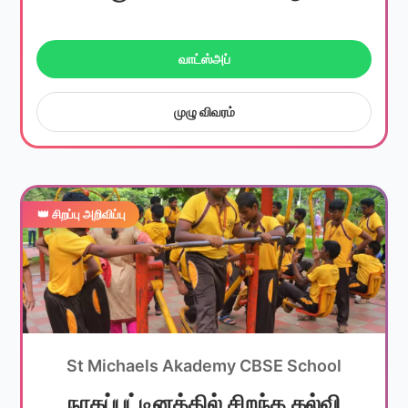
வாட்ஸ்அப்
முழு விவரம்
👑 சிறப்பு அறிவிப்பு
St Michaels Akademy CBSE School
நாகப்பட்டினத்தில் சிறந்த கல்வி