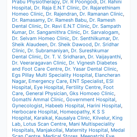
Prabu Physiotherapy
,
Dr. R Poongodi
,
Dr. Rahini
Hospital
,
Dr. Raja E.N.T Clinic
,
Dr. Rajarethinam
Homeo Clinic
,
Dr. Rajendran
,
Dr. Ramanan Clinic
,
Dr. Ramasamy
,
Dr. Ramesh Babu
,
Dr. Ramesh
Dental Clinic
,
Dr. Ravi E.N.T Clinic
,
Dr. Sampath
Kumar
,
Dr. Sangamithra Clinic
,
Dr. Sarvalogam
,
Dr. Selvam Homeo Clinic
,
Dr. Senthilkumar
,
Dr.
Sheik Alaudeen
,
Dr. Sheik Dawood
,
Dr. Sridhar
Clinic
,
Dr. Subramaniyan
,
Dr. Sureshkumar
Dental Clinic
,
Dr. T. V. Sridharan
,
Dr. Vaijayanthi
,
Dr. Veeraragavan Clinic
,
Dr. Vignesh Diabetes
and Foot Care Centre
,
Dr. Yasar Dental Clinic
,
Egs Pillay Multi Speciality Hospital
,
Elancheran
Nagar
,
Emergency Care
,
ENT Specialist
,
ESI
Hospital
,
Eye Hospital
,
Fertility Centre
,
Foot
Care
,
General Physician
,
Gks Homoeo Clinic
,
Gomathi Ammal Clinic
,
Government Hospital
,
Gynecologist
,
Habeeb Hospital
,
Harini Hospital
,
Herbocare Hospital
,
Homeopathy
,
K S S
Hospital
,
Karaikal
,
Kausalya Clinic
,
Kilvelur
,
King
Lab
,
Lotus Scan Centre
,
Mani Multispeciality
Hospitals
,
Manjakollai
,
Maternity Hospital
,
Medal
Scan Centre
,
Medical Stores
,
Meenatchi Eye