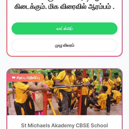
கிடைக்கும். மிக விரைவில் ஆரம்பம் .
வாட்ஸ்அப்
முழு விவரம்
👑 சிறப்பு அறிவிப்பு
St Michaels Akademy CBSE School